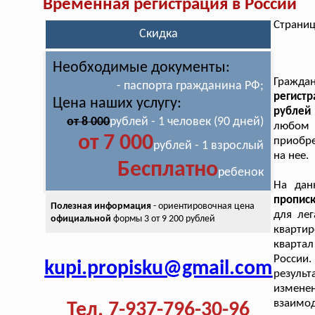
Временная регистрация в России
Страниц
Скидка
Необходимые документы:
Гражда
- паспорта гражданина РФ;
регист
Цена наших услугу:
рублей
от 8 000
рублей - 1 человек (90 дней)
любом 
от 7 000
приобре
рублей - 1 взрослый
на нее.
Бесплатно
ребенок
На дан
пропис
Полезная информация
- ориентировочная цена
для ле
официальной
формы 3 от 9 200 рублей
квартир
квартал
России
kupi.propisku@gmail.com
результ
измене
взаимо
Тел. 7-937-796-30-96