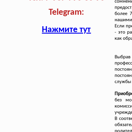
сомнен
предос
Telegram:
более 7
нашими 
Если пр
Нажмите тут
- это р
как обр
Выбра
профес
постоя
постоя
службы
Приобр
без мо
комисс
учрежде
В соотв
обязат
родите