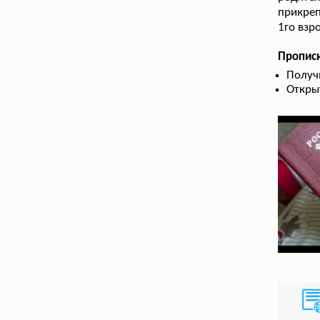
прикреп
1го взр
Прописк
Получ
Откры