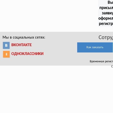
В
присыл
заявк
оформл
регист
Сотру
Мы в социальных сетях:
ВКОНТАКТЕ
Как заказать
ОДНОКЛАССНИКИ
Временная регистр
С